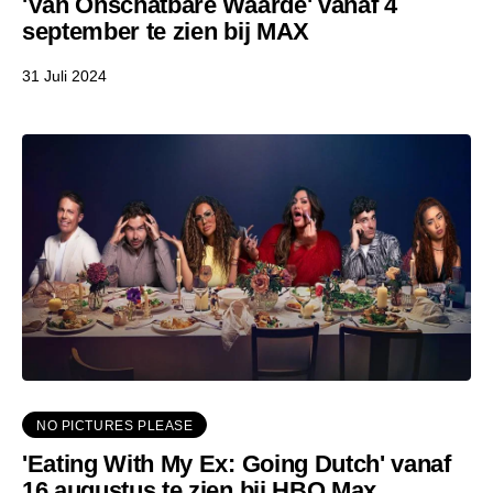
'Van Onschatbare Waarde' vanaf 4
september te zien bij MAX
31 Juli 2024
NO PICTURES PLEASE
'Eating With My Ex: Going Dutch' vanaf
16 augustus te zien bij HBO Max