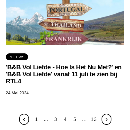
NIEUWS
'B&B Vol Liefde - Hoe Is Het Nu Met?' en
'B&B Vol Liefde' vanaf 11 juli te zien bij
RTL4
24 Mei 2024
1
...
3
4
5
...
13