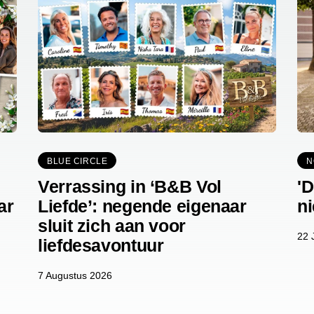
BLUE CIRCLE
N
Verrassing in ‘B&B Vol
'
ar
Liefde’: negende eigenaar
n
sluit zich aan voor
22 
liefdesavontuur
7 Augustus 2026