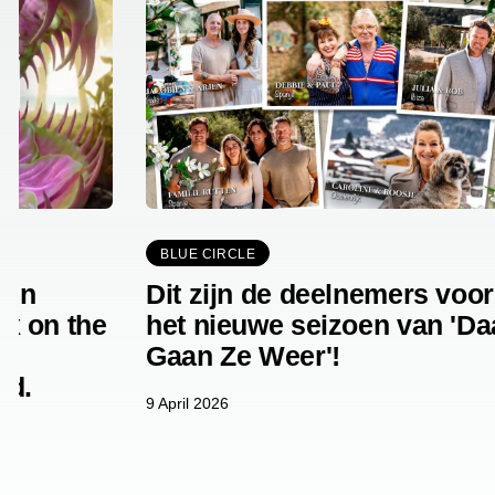
BLUE CIRCLE
een
Dit zijn de deelnemers voor
Ex on the
het nieuwe seizoen van 'Da
’
Gaan Ze Weer'!
nd.
9 April 2026