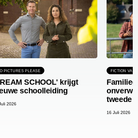
O PICTURES PLEASE
FICTION VALL
DREAM SCHOOL' krijgt
Familie
ieuwe schoolleiding
onverwac
tweede s
Juli 2026
16 Juli 2026