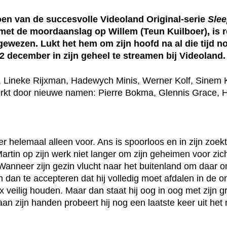
oen van de succesvolle Videoland Original-serie
Slee
met de moordaanslag op Willem (Teun Kuilboer), is 
ngewezen. Lukt het hem om zijn hoofd na al die tijd 
2 december in zijn geheel te streamen bij Videoland.
, Lineke Rijxman, Hadewych Minis, Werner Kolf, Sinem 
terkt door nieuwe namen: Pierre Bokma, Glennis Grace, 
 helemaal alleen voor. Ans is spoorloos en in zijn zoek
artin op zijn werk niet langer om zijn geheimen voor zic
nneer zijn gezin vlucht naar het buitenland om daar o
n dan te accepteren dat hij volledig moet afdalen in de o
veilig houden. Maar dan staat hij oog in oog met zijn g
an zijn handen probeert hij nog een laatste keer uit he