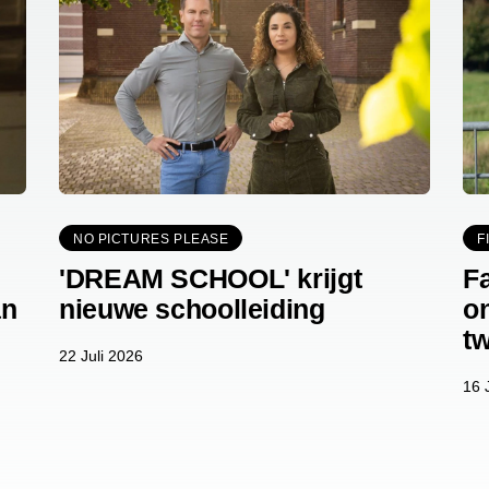
NO PICTURES PLEASE
F
'DREAM SCHOOL' krijgt
F
an
nieuwe schoolleiding
o
t
22 Juli 2026
16 