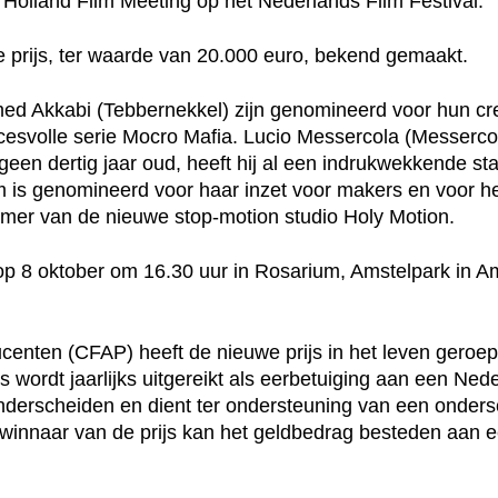
Holland Film Meeting op het Nederlands Film Festival.
e prijs, ter waarde van 20.000 euro, bekend gemaakt.
hmed Akkabi (Tebbernekkel) zijn genomineerd voor hun c
esvolle serie Mocro Mafia. Lucio Messercola (Messercola
 geen dertig jaar oud, heeft hij al een indrukwekkende s
lm is genomineerd voor haar inzet voor makers en voor he
fnemer van de nieuwe stop-motion studio Holy Motion.
s op 8 oktober om 16.30 uur in Rosarium, Amstelpark in 
ucenten (CFAP) heeft de nieuwe prijs in het leven geroe
s wordt jaarlijks uitgereikt als eerbetuiging aan een Nede
 onderscheiden en dient ter ondersteuning van een onders
winnaar van de prijs kan het geldbedrag besteden aan ee