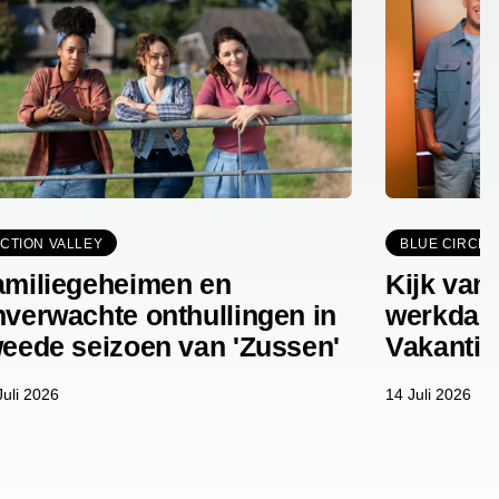
ICTION VALLEY
BLUE CIRCLE
amiliegeheimen en
Kijk vana
nverwachte onthullingen in
werkdag 
weede seizoen van 'Zussen'
Vakantie'
Juli 2026
14 Juli 2026